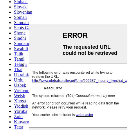
Sinhala
Slovak
Slovenian
Somali
Samoan
Scots Gaelic
Shona
Sindhi
Sundanese
Swahili
Tajik
Tamil
Telugu
Thai
Ukrainian
Urdu
Uzbek
Vietnamese
Welsh
Xhosa
Yiddish
Yoruba
Zulu
Kinyarwanda
Tatar