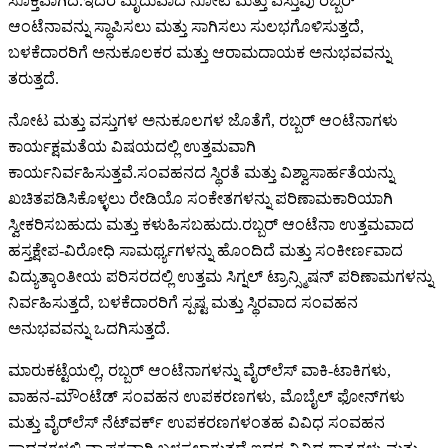
ಸೂಕ್ತವಾಗಿದೆ.ಇದರ ಮೃದುವಾದ ನೋಟ ಮತ್ತು ವಸ್ತುವು ರಬ್ಬರ್
ಆಂಟೆನಾವನ್ನು ಸ್ಥಾಪಿಸಲು ಮತ್ತು ಸಾಗಿಸಲು ಸುಲಭಗೊಳಿಸುತ್ತದೆ,
ಬಳಕೆದಾರರಿಗೆ ಅನುಕೂಲಕರ ಮತ್ತು ಆರಾಮದಾಯಕ ಅನುಭವವನ್ನು
ತರುತ್ತದೆ.
ನೋಟ ಮತ್ತು ವಸ್ತುಗಳ ಅನುಕೂಲಗಳ ಜೊತೆಗೆ, ರಬ್ಬರ್ ಆಂಟೆನಾಗಳು
ಕಾರ್ಯಕ್ಷಮತೆಯ ವಿಷಯದಲ್ಲಿ ಉತ್ತಮವಾಗಿ
ಕಾರ್ಯನಿರ್ವಹಿಸುತ್ತವೆ.ಸಂವಹನದ ಸ್ಥಿರತೆ ಮತ್ತು ವಿಶ್ವಾಸಾರ್ಹತೆಯನ್ನು
ಖಚಿತಪಡಿಸಿಕೊಳ್ಳಲು ರೇಡಿಯೊ ಸಂಕೇತಗಳನ್ನು ಪರಿಣಾಮಕಾರಿಯಾಗಿ
ಸ್ವೀಕರಿಸಬಹುದು ಮತ್ತು ಕಳುಹಿಸಬಹುದು.ರಬ್ಬರ್ ಆಂಟೆನಾ ಉತ್ತಮವಾದ
ಹಸ್ತಕ್ಷೇಪ-ವಿರೋಧಿ ಸಾಮರ್ಥ್ಯಗಳನ್ನು ಹೊಂದಿದೆ ಮತ್ತು ಸಂಕೀರ್ಣವಾದ
ವಿದ್ಯುತ್ಕಾಂತೀಯ ಪರಿಸರದಲ್ಲಿ ಉತ್ತಮ ಸಿಗ್ನಲ್ ಟ್ರಾನ್ಸ್ಮಿಷನ್ ಪರಿಣಾಮಗಳನ್ನು
ನಿರ್ವಹಿಸುತ್ತದೆ, ಬಳಕೆದಾರರಿಗೆ ಸ್ಪಷ್ಟ ಮತ್ತು ಸ್ಥಿರವಾದ ಸಂವಹನ
ಅನುಭವವನ್ನು ಒದಗಿಸುತ್ತದೆ.
ಮಾರುಕಟ್ಟೆಯಲ್ಲಿ, ರಬ್ಬರ್ ಆಂಟೆನಾಗಳನ್ನು ವೈರ್‌ಲೆಸ್ ವಾಕಿ-ಟಾಕಿಗಳು,
ವಾಹನ-ಮೌಂಟೆಡ್ ಸಂವಹನ ಉಪಕರಣಗಳು, ಮೊಬೈಲ್ ಫೋನ್‌ಗಳು
ಮತ್ತು ವೈರ್‌ಲೆಸ್ ನೆಟ್‌ವರ್ಕ್ ಉಪಕರಣಗಳಂತಹ ವಿವಿಧ ಸಂವಹನ