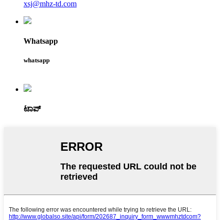
xsj@mhz-td.com
Whatsapp
whatsapp
ಟಾಪ್