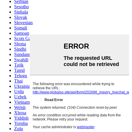
Serbian
Sesotho
Sinhala
Slovak
Slovenian
Somali
Samoan
Scots Gaelic
Shona
Sindhi
Sundanese
Swahili
Tajik
Tamil
Telugu
Thai
Ukrainian
Urdu
Uzbek
Vietnamese
Welsh
Xhosa
Yiddish
Yoruba
Zulu