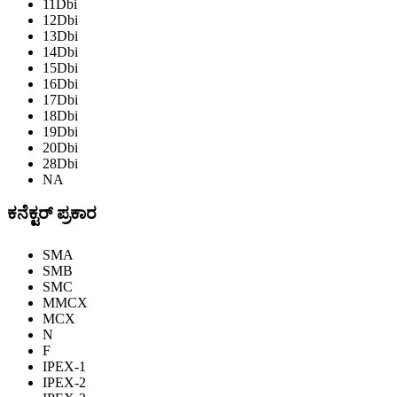
11Dbi
12Dbi
13Dbi
14Dbi
15Dbi
16Dbi
17Dbi
18Dbi
19Dbi
20Dbi
28Dbi
NA
ಕನೆಕ್ಟರ್ ಪ್ರಕಾರ
SMA
SMB
SMC
MMCX
MCX
N
F
IPEX-1
IPEX-2