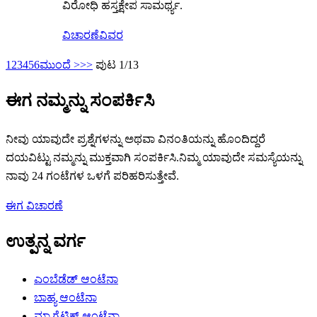
ವಿರೋಧಿ ಹಸ್ತಕ್ಷೇಪ ಸಾಮರ್ಥ್ಯ.
ವಿಚಾರಣೆ
ವಿವರ
1
2
3
4
5
6
ಮುಂದೆ >
>>
ಪುಟ 1/13
ಈಗ ನಮ್ಮನ್ನು ಸಂಪರ್ಕಿಸಿ
ನೀವು ಯಾವುದೇ ಪ್ರಶ್ನೆಗಳನ್ನು ಅಥವಾ ವಿನಂತಿಯನ್ನು ಹೊಂದಿದ್ದರೆ
ದಯವಿಟ್ಟು ನಮ್ಮನ್ನು ಮುಕ್ತವಾಗಿ ಸಂಪರ್ಕಿಸಿ.ನಿಮ್ಮ ಯಾವುದೇ ಸಮಸ್ಯೆಯನ್ನು
ನಾವು 24 ಗಂಟೆಗಳ ಒಳಗೆ ಪರಿಹರಿಸುತ್ತೇವೆ.
ಈಗ ವಿಚಾರಣೆ
ಉತ್ಪನ್ನ ವರ್ಗ
ಎಂಬೆಡೆಡ್ ಆಂಟೆನಾ
ಬಾಹ್ಯ ಆಂಟೆನಾ
ಮ್ಯಾಗ್ನೆಟಿಕ್ ಆಂಟೆನಾ