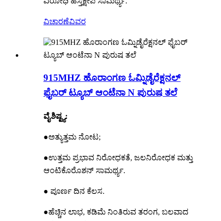
ವಿರೋಧಿ ಹಸ್ತಕ್ಷೇಪ ಸಾಮರ್ಥ್ಯ.
ವಿಚಾರಣೆ
ವಿವರ
915MHZ ಹೊರಾಂಗಣ ಓಮ್ನಿಡೈರೆಕ್ಷನಲ್
ಫೈಬರ್ ಟ್ಯೂಬ್ ಆಂಟೆನಾ N ಪುರುಷ ತಲೆ
ವೈಶಿಷ್ಟ್ಯ:
●ಅತ್ಯುತ್ತಮ ನೋಟ;
●ಉತ್ತಮ ಪ್ರಭಾವ ನಿರೋಧಕತೆ, ಜಲನಿರೋಧಕ ಮತ್ತು
ಆಂಟಿಕೊರೊಶನ್ ಸಾಮರ್ಥ್ಯ.
● ಪೂರ್ಣ ದಿನ ಕೆಲಸ.
●ಹೆಚ್ಚಿನ ಲಾಭ, ಕಡಿಮೆ ನಿಂತಿರುವ ತರಂಗ, ಬಲವಾದ