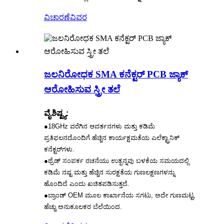
ವಿಚಾರಣೆ
ವಿವರ
ಜಲನಿರೋಧಕ SMA ಕನೆಕ್ಟರ್ PCB ಜ್ಯಾಕ್
ಆರೋಹಿಸುವ ಸ್ತ್ರೀ ತಲೆ
ವೈಶಿಷ್ಟ್ಯ:
●18GHz ವರೆಗಿನ ಆವರ್ತನಗಳು ಮತ್ತು ಕಡಿಮೆ
ಪ್ರತಿಫಲನದೊಂದಿಗೆ ಹೆಚ್ಚಿನ ಕಾರ್ಯಕ್ಷಮತೆಯ ಎಲೆಕ್ಟ್ರಾನಿಕ್
ಕನೆಕ್ಟರ್‌ಗಳು.
●ಥ್ರೆಡ್ ಸಂಪರ್ಕ ರಚನೆಯು ಉತ್ಪನ್ನವು ಬಳಕೆಯ ಸಮಯದಲ್ಲಿ
ಕಡಿಮೆ ನಷ್ಟ ಮತ್ತು ಹೆಚ್ಚಿನ ಸುರಕ್ಷತೆಯ ಗುಣಲಕ್ಷಣಗಳನ್ನು
ಹೊಂದಿದೆ ಎಂದು ಖಚಿತಪಡಿಸುತ್ತದೆ.
●ಬ್ರಾಂಡ್ OEM ಮೂಲ ಕಾರ್ಖಾನೆಯ ಸಗಟು, ಅದೇ ಗುಣಮಟ್ಟ,
ಹೆಚ್ಚು ಅನುಕೂಲಕರ ಬೆಲೆಯಿಂದ.