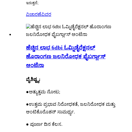
ಇರುತ್ತದೆ;
ವಿಚಾರಣೆ
ವಿವರ
ಹೆಚ್ಚಿನ ಲಾಭ 6dbi ಓಮ್ನಿಡೈರೆಕ್ಷನಲ್
ಹೊರಾಂಗಣ ಜಲನಿರೋಧಕ ಫೈಬರ್ಗ್ಲಾಸ್
ಆಂಟೆನಾ
ವೈಶಿಷ್ಟ್ಯ:
●ಅತ್ಯುತ್ತಮ ನೋಟ;
●ಉತ್ತಮ ಪ್ರಭಾವ ನಿರೋಧಕತೆ, ಜಲನಿರೋಧಕ ಮತ್ತು
ಆಂಟಿಕೊರೊಶನ್ ಸಾಮರ್ಥ್ಯ.
● ಪೂರ್ಣ ದಿನ ಕೆಲಸ.