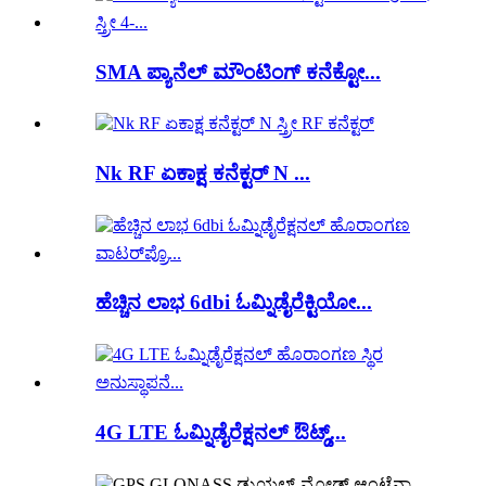
SMA ಪ್ಯಾನೆಲ್ ಮೌಂಟಿಂಗ್ ಕನೆಕ್ಟೋ...
Nk RF ಏಕಾಕ್ಷ ಕನೆಕ್ಟರ್ N ...
ಹೆಚ್ಚಿನ ಲಾಭ 6dbi ಓಮ್ನಿಡೈರೆಕ್ಟಿಯೋ...
4G LTE ಓಮ್ನಿಡೈರೆಕ್ಷನಲ್ ಔಟ್ಡ್...